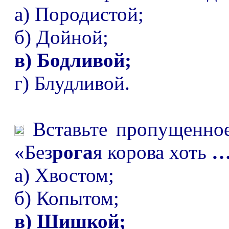
а) Породистой;
б) Дойной;
в) Бодливой;
г) Блудливой.
Вставьте пропущенное
«Без
рога
я корова хоть
а) Хвостом;
б) Копытом;
в) Шишкой;