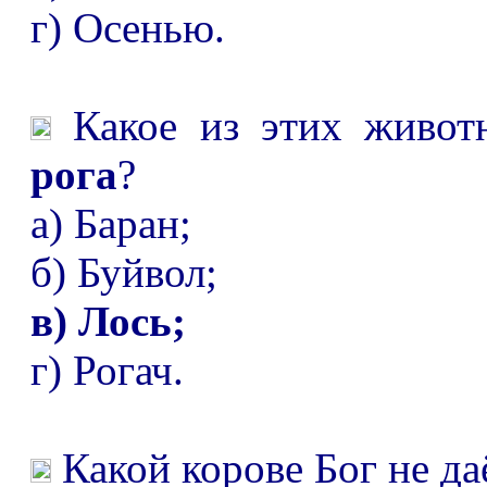
г) Осенью.
Какое из этих живот
рога
?
а) Баран;
б) Буйвол;
в) Лось;
г) Рогач.
Какой корове Бог не д