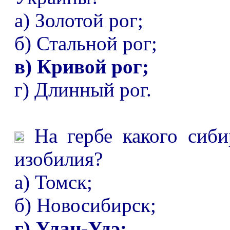
а) Золотой рог;
б) Стальной рог;
в) Кривой рог;
г) Длинный рог.
На гербе какого сиби
изобилия?
а) Томск;
б) Новосибирск;
г) Улан-Удэ;