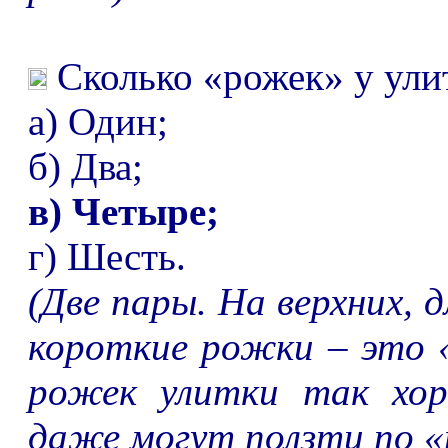
Сколько
«
рожек
»
у ули
а) Один;
б) Два;
в) Четыре;
г) Шесть.
(Две пары. На верхних, 
короткие рожки
–
это «
рожек улитки так хор
даже могут ползти по «п