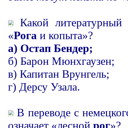
Какой литературный 
«
Рога
и копыта»?
а) Остап Бендер;
б) Барон Мюнхгаузен;
в) Капитан Врунгель;
г) Дерсу Узала.
В переводе с немецког
означает «лесной
рог
»?