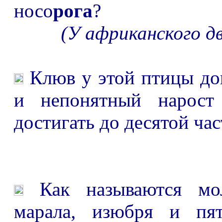
носо
рога
?
(У африканского д
Клюв у этой птицы до
и непонятный нарос
достигать до десятой час
Как называются м
марала, изюбря и пят