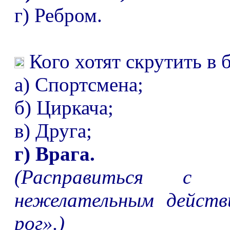
г) Ребром.
Кого хотят скрутить в
а) Спортсмена;
б) Циркача;
в) Друга;
г) Врага.
(Расправиться с 
нежелательным дейст
рог
»
.)