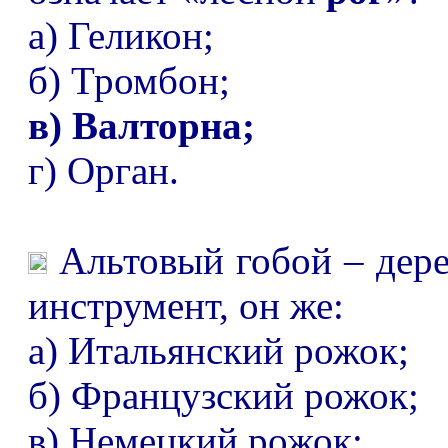
а) Геликон;
б) Тромбон;
в) Валторна;
г) Орган.
Альтовый гобой
–
дер
инструмент, он же:
а) Итальянский рожок;
б) Французский рожок;
в) Немецкий рожок;