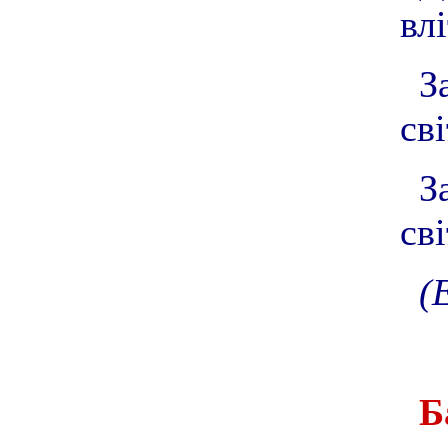
влі
З
сві
З
св
(
Б