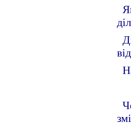
Я
ді
Д
ві
Н
Ч
зм