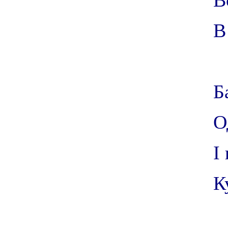
В
В
Б
О
І
К