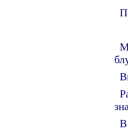
П
М
бл
В
Р
зн
В