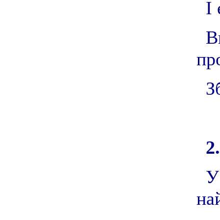
І
В
пр
З
2.
У
на