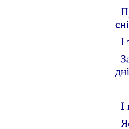
П
сні
І
З
дні
І
Я