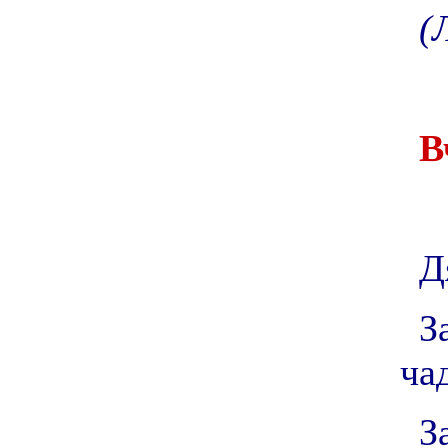
(
В
Д
З
ча
З