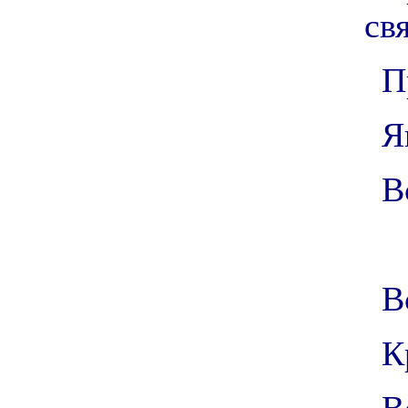
свя
П
Я
В
В
К