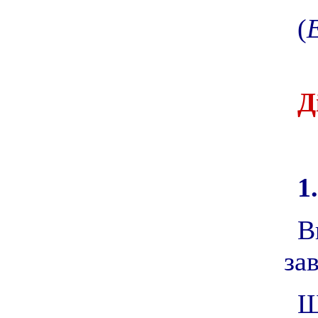
(
Д
1.
В
за
Щ