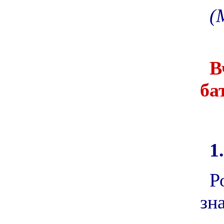
(
В
ба
1.
Р
зн