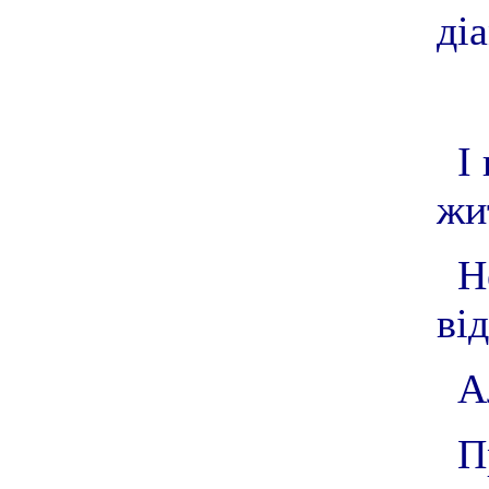
діа
І
жи
Н
ві
А
П