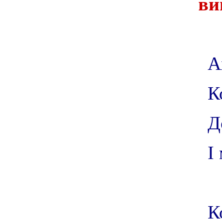
ви
А
К
Д
І
К