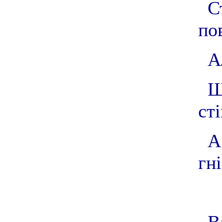
С
по
А
Ш
сті
А
гні