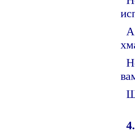
Н
ис
А
хм
Н
ва
Щ
4.