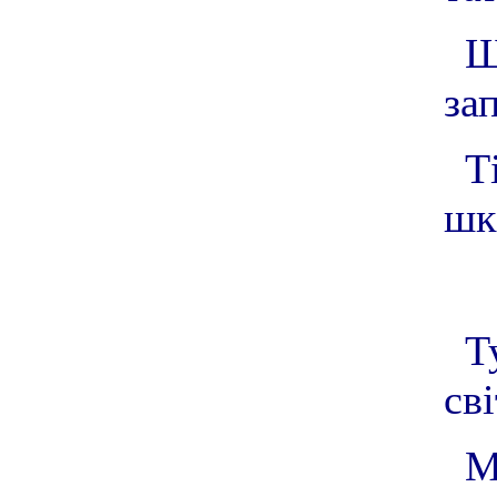
Щ
зап
Т
шк
Т
сві
М