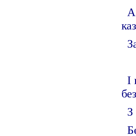
А
ка
З
І
бе
З
Б