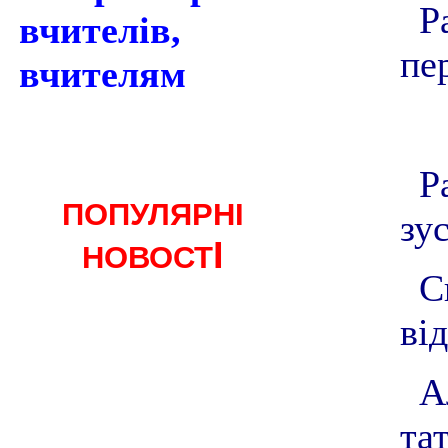
Р
вчителів,
пе
вчителям
Р
ПОПУЛЯРНІ
зу
І
НОВОСТ
С
ві
А
тат