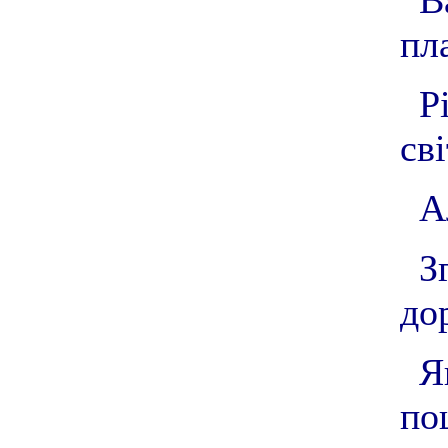
В
пл
Р
сві
А
З
до
Я
по