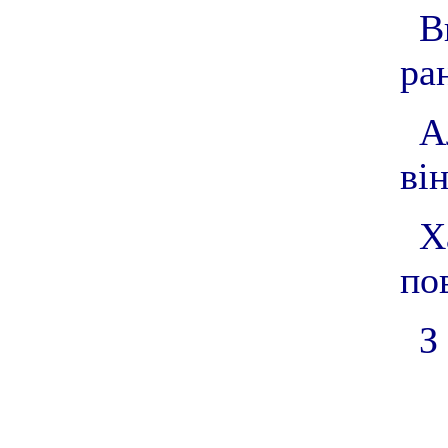
В
ра
А
він
Х
по
З