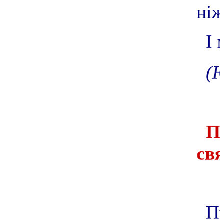
ні
І
(
П
св
П