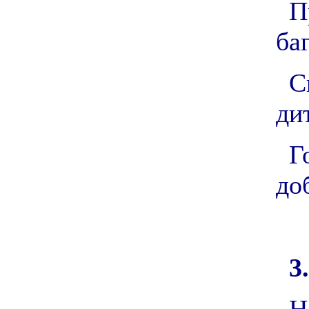
П
баг
С
ди
Г
до
3.