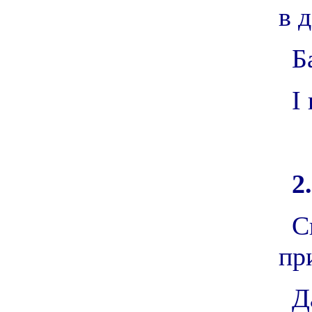
в 
Б
І
2.
С
пр
Д