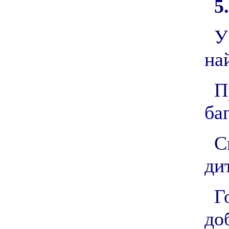
5.
У
на
П
баг
С
ди
Г
до