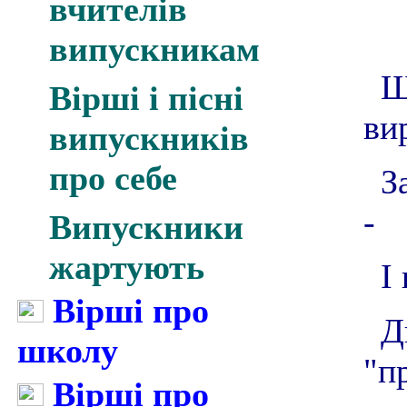
вчителів
випускникам
Ш
Вірші і пісні
ви
випускників
про себе
З
-
Випускники
жартують
І
Вірші про
Д
школу
"п
Вірші про