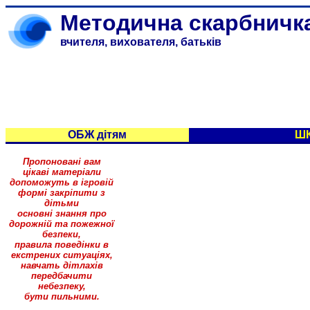
Методична скарбничк
вчителя, вихователя, батьків
ОБЖ дітям
Ш
Пропоновані вам
цікаві матеріали
допоможуть в ігровій
формі закріпити з
дітьми
основні знання про
дорожній та пожежної
безпеки,
правила поведінки в
екстрених ситуаціях,
навчать дітлахів
передбачити
небезпеку,
бути пильними.