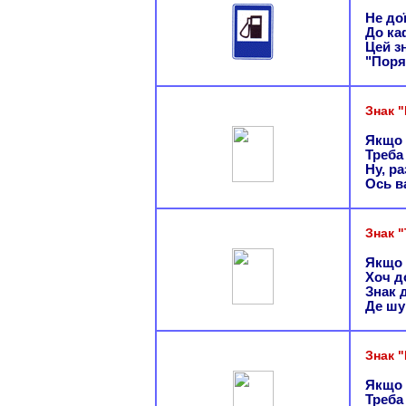
Не до
До ка
Цей з
"Поря
Знак 
Якщо 
Треба
Ну, ра
Ось в
Знак 
Якщо 
Хоч д
Знак 
Де шу
Знак 
Якщо 
Треба 