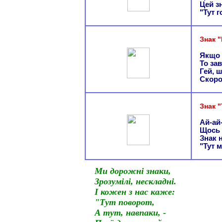
Цей з
"Тут г
Знак 
Якщо 
То за
Гей, 
Скоро
Знак 
Ай-ай
Щось 
Знак 
"Тут 
Ми дорожні знаки,
Зрозумілі, нескладні.
І кожен з нас каже:
"Тут поворот,
А тут, навпаки, -