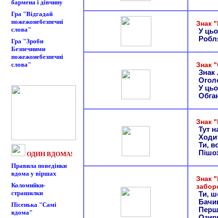
бармена і дівчину
Гра "Відгадай
пожежонебезпечні
Знак 
слова"
У цьо
Робл
Гра "Зроби
Безпечними
пожежонебезпечні
слова"
Знак 
Знак
Огол
У цьо
Обга
Знак 
Тут н
Ходит
Ти, в
Пішо
ОДИН ВДОМА!
Правила поведінки
вдома у віршах
Знак "
Коломийки-
забор
страшилки
Ти, ш
Бачиш
Пісенька "Самі
Перш
вдома"
Озирн