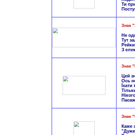
Ти пр
Посту
Знак "
Не оди
Тут за
Рейки
З еле
Знак 
Цей зн
Ось н
Їхати 
Тільк
Нікого
Пасаж
Знак 
Каже 
"Дуже