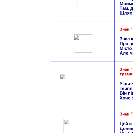
Мчимо
Там, д
Шлях 
Знак 
Знає 
Про ц
Місто
Але м
Знак 
трамва
У цьо
Терпл
Він п
Хоче 
Знак "
Цей з
Довед