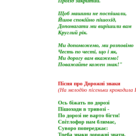
Проїзд закритий.
Щоб машини не поспішали,
Йшов спокійно пішохід,
Допомагати ми вирішили вам
Круглий рік.
Ми допоможемо, ми розповімо
Честь по честі, що і як,
Ми дорогу вам вкажемо!
Поважайте кожен знак!"
Пісня про Дорожні знаки
(На мелодію пісеньки крокодила 
Ось біжать по дорозі
Пішоходи в тривозі
-
По дорозі не варто бігти!
Світлофор нам блимає,
Суворо попереджає:
Треба знаки дорожні знати.