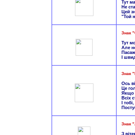
Тут м
Не ста
Цей з
"Той н
Знак 
Тут м
Але н
Пасаж
І шви
Знак 
Ось ві
Це го
Якщо 
Всіх 
І тобі
Посту
Знак 
З віте