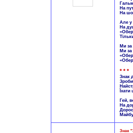
Гальм
На пу
На шо
Але у
На ду
«Обер
Тільк
Ми за
Ми за 
«Обер
«Обер
* * *
Знак 
Зроби
Найстр
Їхати 
Гей, в
На до
Дорос
Майбут
Знак 