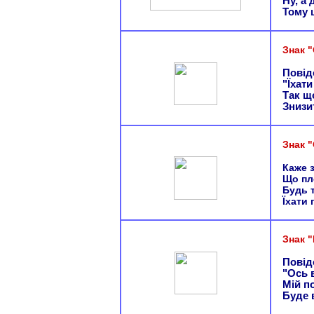
Ну, а 
Тому 
Знак 
Повід
"Їхат
Так щ
Знизи
Знак 
Каже з
Що пл
Будь 
Їхати 
Знак 
Повід
"Ось 
Мій п
Буде 