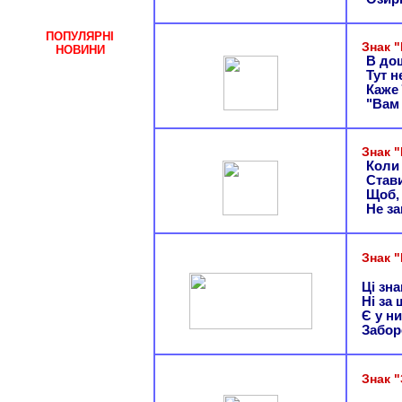
ПОПУЛЯРНІ
Знак 
НОВИНИ
В дощ
Тут н
Каже 
"Вам
Знак 
Коли
Стави
Щоб, 
Не за
Знак 
Ці зн
Ні за 
Є у ни
Забор
Знак 