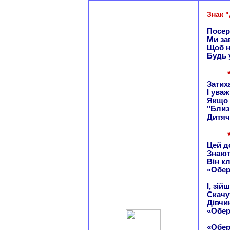
Знак "
Посер
Ми зав
Щоб н
Будь 
Затих
І ува
Якщо 
"Близ
Дитяч
Цей д
Знають
Він кл
«Обер
І, зій
Скачу
Дівчи
«Обер
«Обер