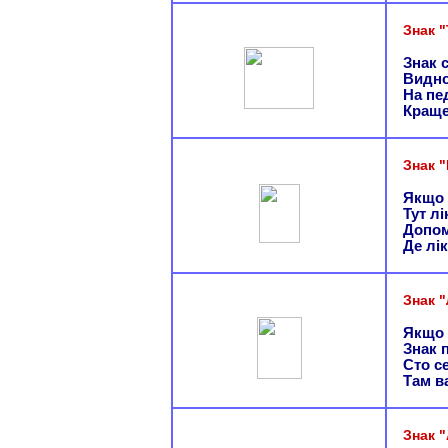
Знак 
Знак 
Видно
На пе
Краще
Знак 
Якщо 
Тут л
Допом
Де лік
Знак "
Якщо 
Знак п
Сто с
Там в
Знак 