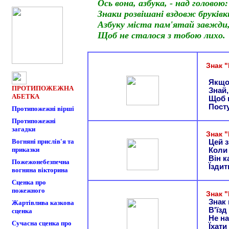
Ось вона, азбука, - над головою:
Знаки розвішані вздовж бруківк
Азбуку міста пам'ятай завжди
Щоб не сталося з тобою лихо.
Знак 
Якщо
ПРОТИПОЖЕЖНА
Знай,
АБЕТКА
Щоб 
Посту
Протипожежні вірші
Протипожежні
загадки
Знак 
Вогняні прислів'я та
Цей з
приказки
Коли 
Він к
Пожежонебезпечна
Їздит
вогняна вікторина
Сценка про
пожежного
Знак "
Знак 
Жартівлива казкова
В'їзд
сценка
Не н
Сучасна сценка про
Їхати