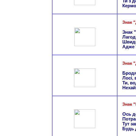
Ти з 
Кермо
Знак 
Знак 
Лагод
Швидк
Адже 
Знак 
Бродя
Лосі, 
Ти, во
Нехай
Знак "
Ось до
Потра
Тут з
Будь 