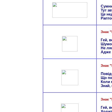
Сумни
Тут з
Це не
Рапто
Знак 
Гей, в
Шумом
Не ля
Адже 
Знак "
Повід
Що по
Коли 
Знай,
Знак 
Гей, в
Ходит