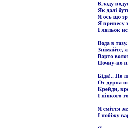
Кладу поду
Як далі бут
Я ось що зр
Я принесу з
І ляльок и
Вода в тазу
Знімайте, л
Варто волот
Почну-но пі
Біда!.. Не 
От дурна в
Крейди, кр
І ніякого т
Я сміття за
І побіжу ва