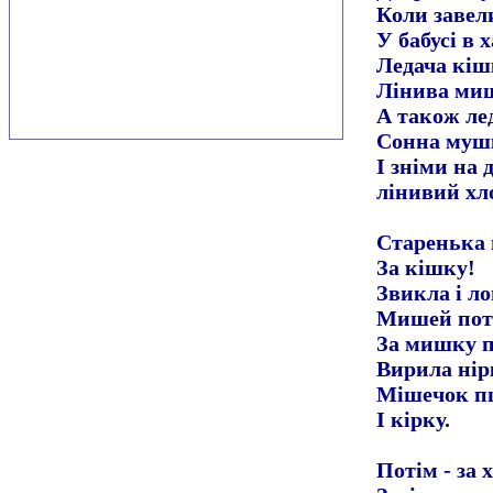
Коли завел
У бабусі в 
Ледача кіш
Лінива ми
А також ле
Сонна муш
І зніми на 
лінивий хл
Старенька 
За кішку!
Звикла і л
Мишей пот
За мишку п
Вирила нір
Мішечок п
І кірку.
Потім - за 