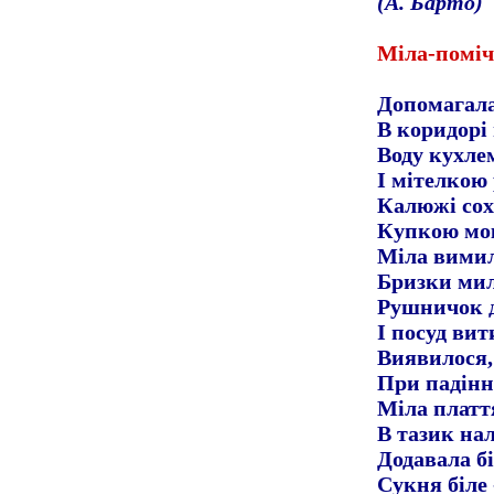
(А. Барто)
Міла-помі
Допомагала
В коридорі
Воду кухле
І мітелкою
Калюжі сохн
Купкою мок
Міла вимил
Бризки мил
Рушничок д
І посуд вит
Виявилося,
При падінн
Міла платт
В тазик нал
Додавала бі
Сукня біле 