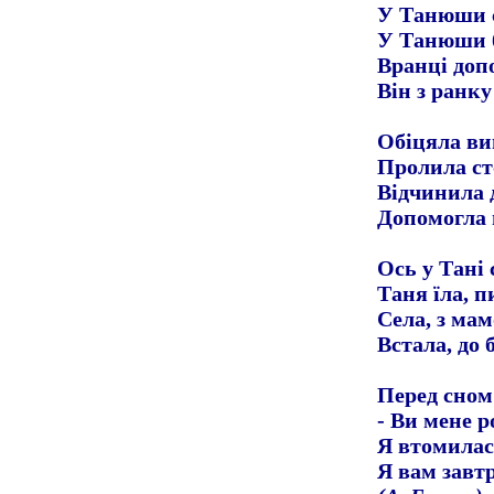
У Танюши с
У Танюши б
Вранці доп
Він з ранку
Обіцяла ви
Пролила ст
Відчинила д
Допомогла 
Ось у Тані 
Таня їла, п
Села, з мам
Встала, до 
Перед сном
- Ви мене р
Я втомилас
Я вам завт