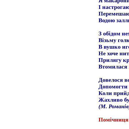
Я макарон
І настрогаю
Перемешаю
Водою заллю 
З обідом не
Візьму голк
В вушко иг
Не хоче нит
Прилягу кр
Втомилася 
Довелося вс
Допомогти м
Коли прийд
Жахливо бу
(М. Романів
Помічниця