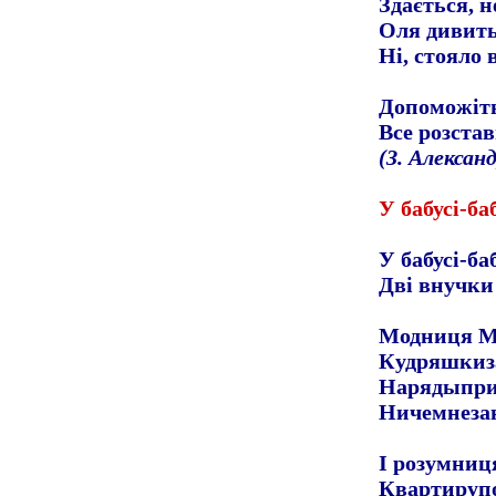
Здається, н
Оля дивить
Ні, стояло в
Допоможіть 
Все розстав
(З. Алексан
У бабусі-ба
У бабусі-ба
Дві внучки
Модниця М
Кудряшкиз
Нарядыпри
Ничемнеза
І розумниц
Квартируп