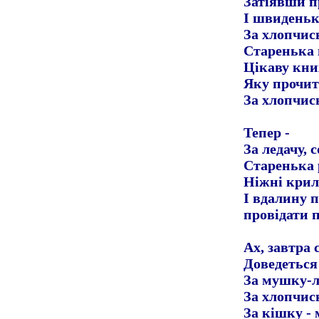
Затіявши 
І швидень
За хлопчис
Старенька 
Цікаву кни
Яку прочит
За хлопчис
Тепер -
За ледачу, 
Старенька 
Ніжні крил
І вдалину п
провідати 
Ах, завтра 
Доведеться
За мушку-л
За хлопчись
За кішку -