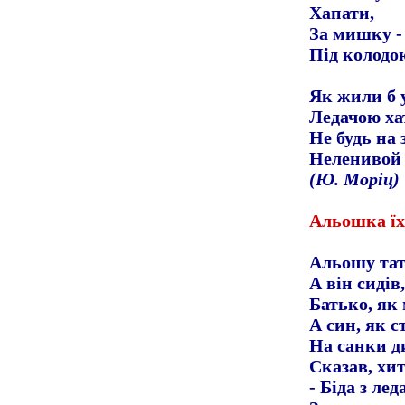
Хапати,
За мишку - 
Під колодо
Як жили б 
Ледачою ха
Не будь на 
Неленивой 
(Ю. Моріц)
Альошка їх
Альошу тато
А він сидів
Батько, як 
А син, як с
На санки д
Сказав, хи
- Біда з ле