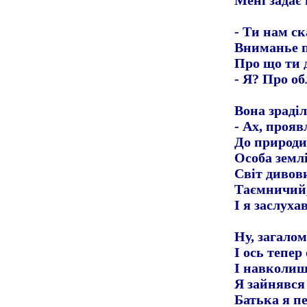
Мені задає
- Ти нам с
Вниманье п
Про що ти 
- Я? Про об
Вона зраді
- Ах, прояв
До природи
Особа землі 
Світ дивов
Таємничий,
І я заслуха
Ну, загало
І ось тепер
І навколи
Я зайнявся
Батька я пе