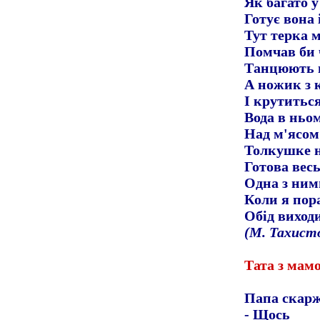
Як багато у
Готує вона 
Тут терка м
Помчав би 
Танцюють н
А ножик з к
І крутиться
Вода в ньо
Над м'ясом
Толкушке н
Готова весь
Одна з ним
Коли я пора
Обід виходи
(М. Тахист
Тата з мамо
Папа скар
-
Щось