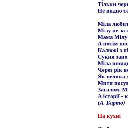
Тільки чер
Не видно т
Міла любит
Мілу не за
Мама Мілу 
А потім пос
Калюжі з п
Сукня зано
Міла швидк
Через рік в
Як велика 
Мити посуд,
Загалом, М
А історії - 
(А. Барто)
На кухні