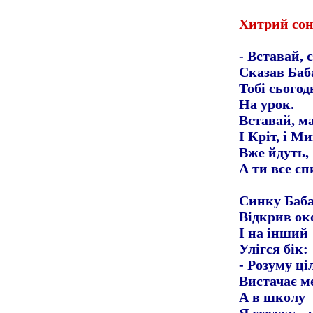
Хитрий со
- Вставай, 
Сказав Баба
Тобі сьогод
На урок.
Вставай, м
І Кріт, і М
Вже йдуть,
А ти все с
Синку Баб
Відкрив ок
І на інший
Улігся бік:
- Розуму ц
Вистачає ме
А в школу