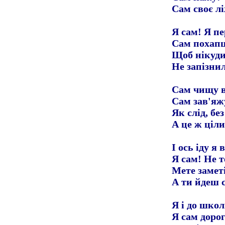
Сам своє л
Я сам! Я п
Сам похапц
Щоб нікуди
Не запізнил
Сам чищу в
Сам зав'яж
Як слід, бе
А це ж ціл
І ось іду я 
Я сам! Не т
Мете заметі
А ти йдеш с
Я і до школ
Я сам доро