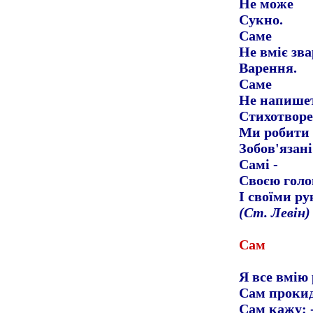
Не може
Сукно.
Саме
Не вміє зв
Варення.
Саме
Не напише
Стихотворе
Ми робити 
Зобов'язані
Самі -
Своєю гол
І своїми ру
(Ст. Левін)
Сам
Я все вмію
Сам прокид
Сам кажу: -