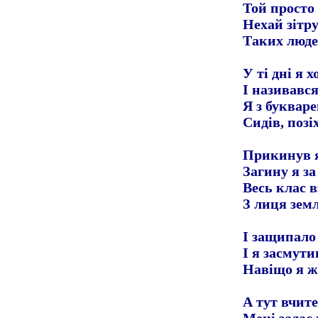
Той просто 
Нехай зітру
Таких люде
У ті дні я 
І називався
Я з букваре
Сидів, позі
Прикинув я
Загину я за
Весь клас в
З лиця зем
І защипало 
І я засмути
Навіщо я ж
А тут вчит