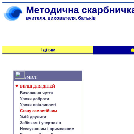
Методична скарбничк
вчителя, вихователя, батьків
☻
І дітям
ЗМІСТ
♥
ВІРШІ ДЛЯ ДІТЕЙ
Виховання чуття
Уроки доброти
Уроки ввічливості
Стану самостійним
Умій дружити
Забіякам і упертюхів
Неслухняним і примхливим