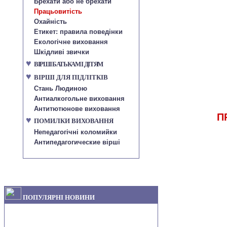
Брехати або не брехати
Працьовитість
Охайність
Етикет: правила поведінки
Екологічне виховання
Шкідливі звички
♥
ВІРШІ БАТЬКАМ І ДІТЯМ
♥
ВІРШІ ДЛЯ ПІДЛІТКІВ
Стань Людиною
Антиалкогольне виховання
Антитютюнове виховання
П
♥
ПОМИЛКИ ВИХОВАННЯ
Непедагогічні коломийки
Антипедагогические вірші
ПОПУЛЯРНІ НОВИНИ