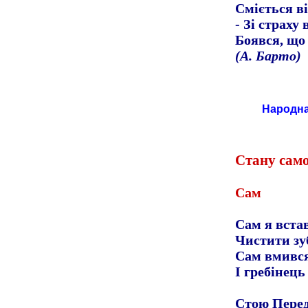
Сміється ві
- Зі страху
Боявся, що 
(А. Барто)
Народна
Стану сам
Сам
Сам я встав
Чистити зу
Сам вмився
І гребінець
Стою Перед