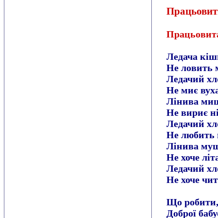
Працьовит
Працьовита
Ледача кіш
Не ловить 
Ледачий х
Не миє вуха
Лінива ми
Не вириє ні
Ледачий х
Не любить 
Лінива му
Не хоче літ
Ледачий х
Не хоче чит
Що робити,
Доброї бабу