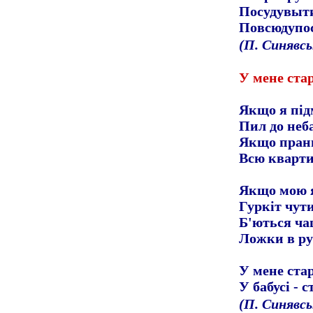
Посудувыт
Повсюдупо
(П. Синявс
У мене ста
Якщо я під
Пил до неб
Якщо пран
Всю кварти
Якщо мою я
Гуркіт чут
Б'ються ча
Ложки в ру
У мене ста
У бабусі - 
(П. Синявс