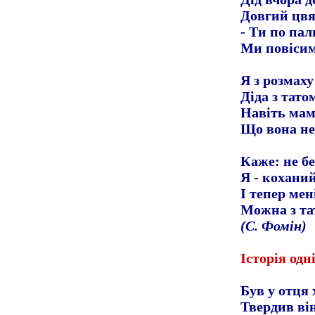
Довгий цвях
- Ти по пал
Ми повісим
Я з розмаху
Діда з тато
Навіть мам
Що вона не
Каже: не б
Я - коханий
І тепер мен
Можна з та
(С. Фомін)
Історія одн
Був у отця 
Твердив ві