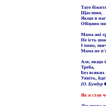
Тато біжит
Щасливо,
Якщо в наг
Обіцяно пи
Мама ані г
Не їсть шо
І пиво, зви
Мама не п'
Але, якщо 
Треба,
Без всяких
Уявіть, йде
(О. Бундур
Як я став ч
Дід вчора д