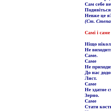
Сам себе не
Подивіться
Невже це я
(
Ст. Степа
Самі і саме
Ніщо ніко
Не виходит
Саме.
Саме
Не приходи
До нас дод
Лист.
Саме
Не здатне 
Зерно.
Саме
Стати кос