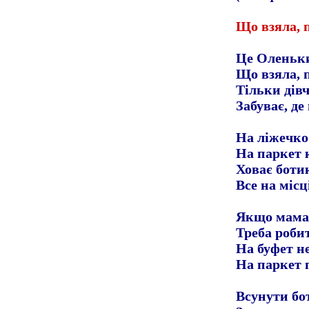
Що взяла, 
Це Оленьки
Що взяла, 
Тільки дів
Забуває, де
На ліжечко
На паркет 
Ховає ботик
Все на місці
Якщо мама
Треба робит
На буфет н
На паркет 
Всунути бот