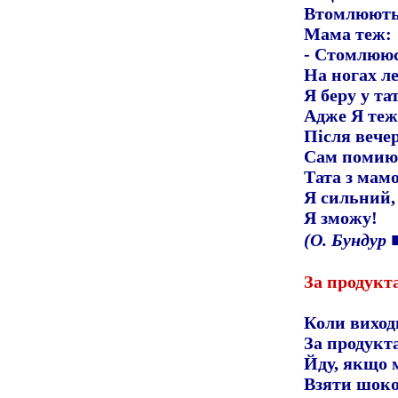
Втомлюютьс
Мама теж:
-
Стомлююс
На ногах ле
Я беру у та
Адже Я теж
Після вечер
Сам помию,
Тата з мамо
Я сильний,
Я зможу!
(О. Бундур
За продукт
Коли виход
За продукт
Йду, якщо 
Взяти шоко