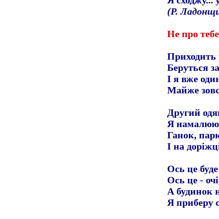
Я сходжу... у
(Р. Ладонщ
Не про теб
Приходить 
Беруться за
І я вже оди
Майже зовс
Другий одяг
Я намалюю 
Ганок, пар
І на доріжц
Ось це буде
Ось це - очі,
А будинок 
Я приберу 