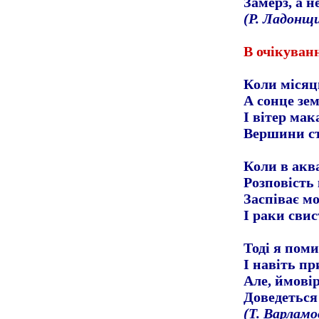
Замерз, а н
(Р. Ладонщ
В очікуван
Коли місяць
А сонце зе
І вітер мак
Вершини ст
Коли в акв
Розповість 
Заспіває м
І раки свис
Тоді я пом
І навіть пр
Але, ймовір
Доведеться 
(Т. Варламо