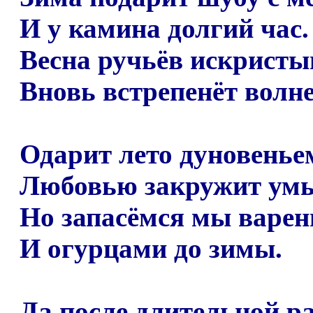
И у камина долгий час.
Весна ручьёв искристы
Вновь встрепенёт волне
Одарит лето дуновенье
Любовью закружит ум
Но запасёмся мы варен
И огурцами до зимы.
Да после длительной р