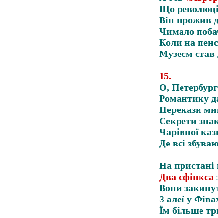
Що революції
Він прожив д
Чимало поба
Коли на пенс
Музеєм став 
15
.
О, Петербург
Романтику да
Перекази ми
Секрети знак
Чарівної каз
Де всі збува
На пристані 
Два сфінкса
Вони закину
З алеї у Фіва
Їм більше тр