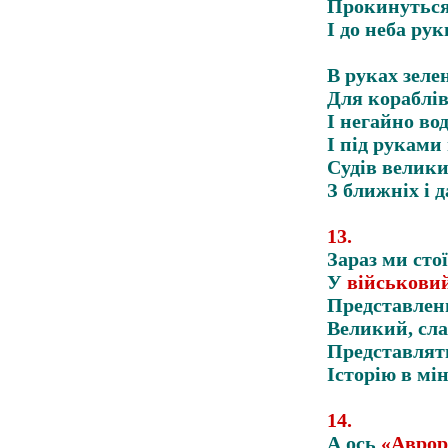
Прокинутьс
І до неба рук
В руках зелен
Для кораблів
І негайно во
І під руками
Судів велик
З ближніх і 
13
.
Зараз ми сто
У
військовий
Представлени
Великий, сл
Представлять
Історію в мін
14
.
А ось
«Авро