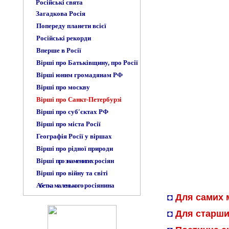
Російські свята
Загадкова Росія
Попереду планети всієї
Російські рекорди
Вперше в Росії
Вірші про Батьківщину, про Росії
Вірші юним громадянам РФ
Вірші про москву
Вірші про Санкт-Петербурзі
Вірші про суб'єктах РФ
Вірші про міста Росії
Географія Росії у віршах
Вірші про рідної природи
Вірші
про знаменитих
росіян
Вірші про війну та світі
Абетка маленького
росіянина
◘
Для самих 
◘
Для старши