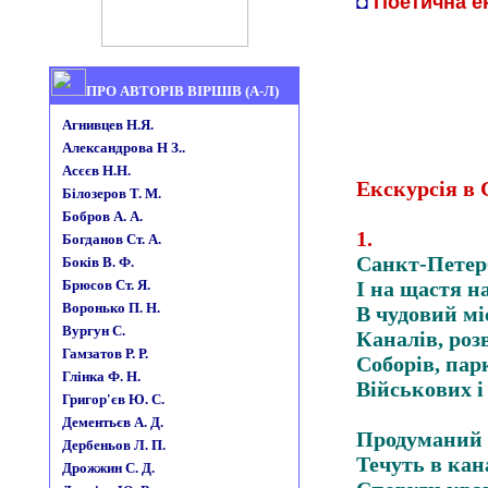
◘
Поетична е
ПРО АВТОРІВ ВІРШІВ (А-Л)
Агнивцев Н.Я.
Александрова Н З..
Асєєв Н.Н.
Екскурсія в
Білозеров Т. М.
Бобров А. А.
1
.
Богданов Ст. А.
Санкт-Петерб
Боків В. Ф.
Брюсов Ст. Я.
І на щастя н
Воронько П. Н.
В чудовий мі
Вургун С.
Каналів, роз
Гамзатов Р. Р.
Соборів, парк
Глінка Ф. Н.
Військових і
Григор'єв Ю. С.
Дементьєв А. Д.
Продуманий 
Дербеньов Л. П.
Течуть в кан
Дрожжин С. Д.