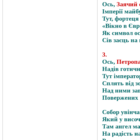
Ось,
Заячий 
Імперії майб
Тут, фортеця
«Вікно в Євр
Як символ ос
Сів заєць на
3
.
Ось,
Петропа
Надів готичн
Тут імперато
Сплять від зор
Над ними за
Повержених 
Собор увінч
Який у височ
Там ангел ма
На радість на