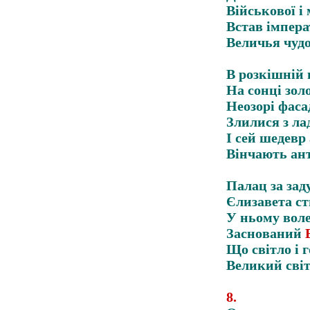
Військової і
Встав імпера
Величья чудо
В розкішній 
На сонці зол
Неозорі фаса
Злилися з ла
І сей шедевр
Вінчають ан
Палац за за
Єлизавета ст
У ньому вол
Заснований
Що світло і 
Великий світ
8
.