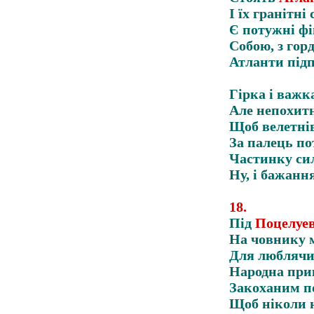
І їх гранітні
Є потужні фі
Собою, з гор
Атланти під
Гірка і важка
Але непохитн
Щоб велетнів
За палець по
Частинку сил
Ну, і бажання
18
.
Під
Поцелуе
На човнику 
Для люблячих
Народна при
Закоханим по
Щоб ніколи н