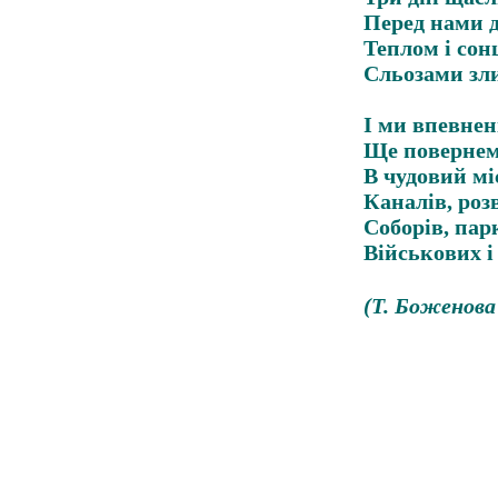
Перед нами 
Теплом і сон
Сльозами зли
І ми впевнені
Ще повернемо
В чудовий мі
Каналів, роз
Соборів, парк
Військових і
(Т. Боженов