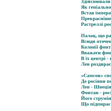
Здійснювали
Як геніально
Встав імпера
Прекрасніше
Растреллі ро
Палац, що ра
Всюди оточе
Колонії фонт
Вважати фон
В їх центрі 
Лев роздирає 
«Самсон» спо
Де росіяни п
Лев - Швеція
Фонтан - рос
Його струмін
Що підпирає