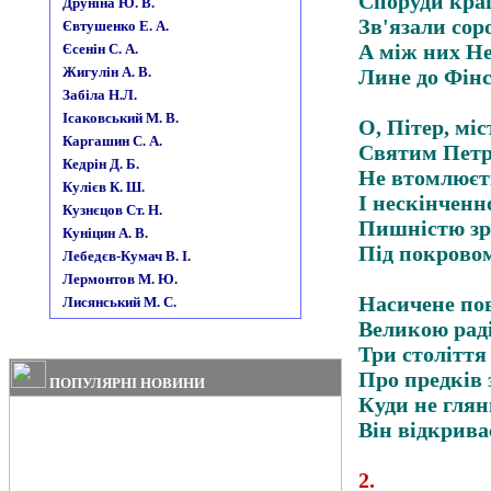
Споруди кра
Друніна Ю. В.
Зв'язали сор
Євтушенко Е. А.
А між них Н
Єсенін С. А.
Жигулін А. В.
Лине до Фінс
Забіла Н.Л.
Ісаковський М. В.
О, Пітер, мі
Каргашин С. А.
Святим Петр
Кедрін Д. Б.
Не втомлюєт
Кулієв К. Ш.
І нескінченн
Кузнєцов Ст. Н.
Пишністю зр
Куніцин А. В.
Під покровом
Лебедєв-Кумач В. І.
Лермонтов М. Ю.
Насичене пов
Лисянський М. С.
Великою раді
Три століття 
Про предків 
ПОПУЛЯРНІ НОВИНИ
Куди не глянь
Він відкрива
2
.