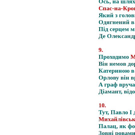
Ось, на шлях
Спас-на-Кров
Який з голов
Одягнений в
Під серцем мі
Де Олександр
9
.
Проходимо
М
Він немов до
Катериною в
Орлову він в
А граф вручає
Діамант, від
10
.
Тут, Павло I 
Михайлівсь
Палац, як фо
Зовні ровами