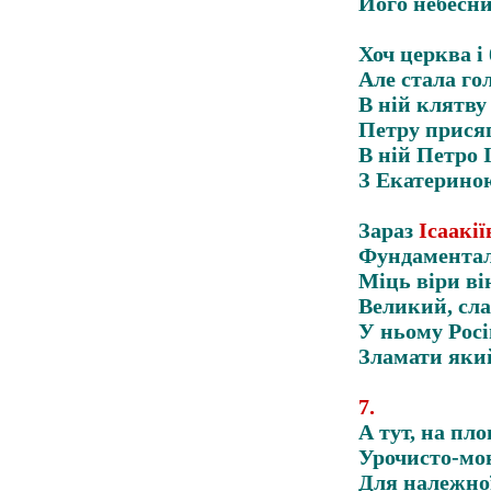
Його небесни
Хоч церква і
Але стала го
В ній клятву
Петру присяг
В ній Петро 
З Екатерино
Зараз
Ісаакі
Фундаментал
Міць віри ві
Великий, сл
У ньому Рос
Зламати яки
7
.
А тут, на пл
Урочисто-мо
Для належної