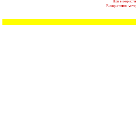
При використан
Використання мате