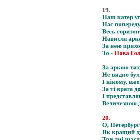
19
.
Наш катер уп
Нас попереду
Весь горизон
Нависла арка
За нею прихо
То -
Нова Гол
За аркою тих
Не видно бул
І нікому, вже
За ті врата д
І представля
Величезною д
20
.
О, Петербург
Як кращий др
Три дні щасл