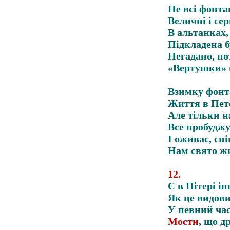
Не всі фонта
Величні і сер
В альтанках,
Підкладена б
Негадано, по
«Вертушки» н
Взимку фонт
Життя в Пет
Але тільки н
Все пробуджу
І оживає, спі
Нам свято ж
12
.
Є в Пітері ін
Як це видов
У певний ча
Мости
, що д