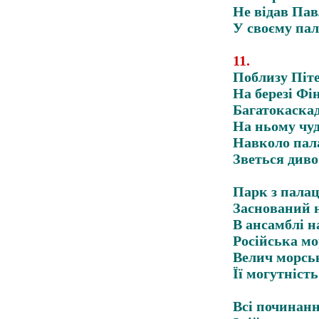
Не відав Пав
У своєму пал
11
.
Поблизу Піте
На березі Фі
Багатокаскад
На ньому чу
Навколо пала
Зветься диво
Парк з палац
Заснований н
В ансамблі н
Російська мо
Велич морсь
Її могутність
Всі починан