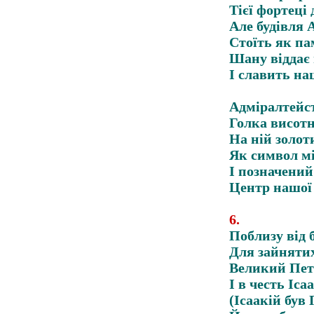
Тієї фортеці
Але будівля 
Стоїть як па
Шану віддає
І славить на
Адміралтейс
Голка висотн
На ній золот
Як символ м
І позначений
Центр нашої 
6
.
Поблизу від 
Для зайнятих
Великий Пет
І в честь Іса
(Ісаакій був 