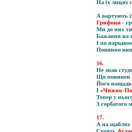
На їх лицях 
А вартують ї
Грифони
- гр
Ми до них ти
Бажання на 
І по народно
Повинно вип
16
.
Не знав студ
Що повинен 
Його нащадк
І
«Чижик-П
Тепер у ньог
З горбатого 
17
.
А на щаблях
Стоять
Атла