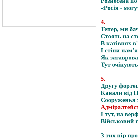
Рознесена по 
«Росія - мог
4
.
Тепер, ми ба
Стоять на ст
В катівнях в
І стіни пам'
Як затаврова
Тут очікують
5
.
Другу фортец
Канали від Н
Сооруженья 
Адміралтейс
І тут, на вер
Військовий 
З тих пір пр