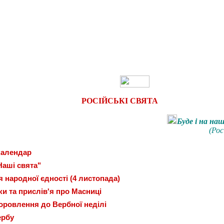
РОСІЙСЬКІ СВЯТА
Буде і на наш
(Рос
календар
Наші свята"
я народної єдності (4 листопада)
дки та прислів'я
про Масниці
доровлення до Вербної неділі
ербу