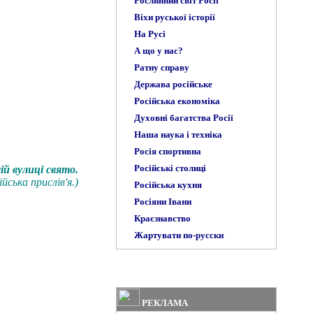
Рослинний світ Росії
Віхи руської історії
На Русі
А що у нас?
Ратну справу
Держава російське
Російська економіка
Духовні багатства Росії
Наша наука і техніка
Росія спортивна
Російські столиці
ій вулиці свято.
ійська прислів'я.)
Російська кухня
Росіяни Івани
Краєзнавство
Жартувати по-русски
РЕКЛАМА