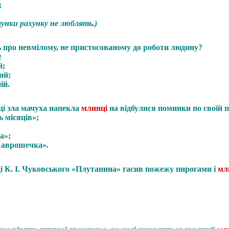
;
лунки рахунку не люблять.)
 про невмілому, не пристосованому до роботи людину?
;
й;
ий;
ій.
ці зла мачуха напекла
млинці
на відбулися поминки по своїй п
ь місяців»;
а»;
Хаврошечка».
і К. І. Чуковського «Плутанина» гасив пожежу пирогами і
мл