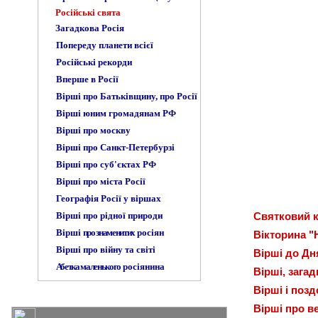
Російські свята
Загадкова Росія
Попереду планети всієї
Російські рекорди
Вперше в Росії
Вірші про Батьківщину, про Росії
Вірші юним громадянам РФ
Вірші про москву
Вірші про Санкт-Петербурзі
Вірші про суб'єктах РФ
Вірші про міста Росії
Географія Росії у віршах
Вірші про рідної природи
Святковий 
Вірші
про знаменитих
росіян
Вікторина "
Вірші про війну та світі
Вірші до Дн
Абетка маленького
росіянина
Вірші
, зага
Вірші і поз
Вірші про в