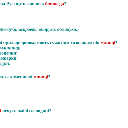
 на Русі ще називався
блиноеда
?
 объедуха, жироеда, обируха, обмануха.)
і прилади допомагають сучасним хазяєчкам піч
млинці
?
 млинниці;
инопечки;
ножарки;
одки.
ються зменшені
млинці
?
і
печуть вмілі господині?