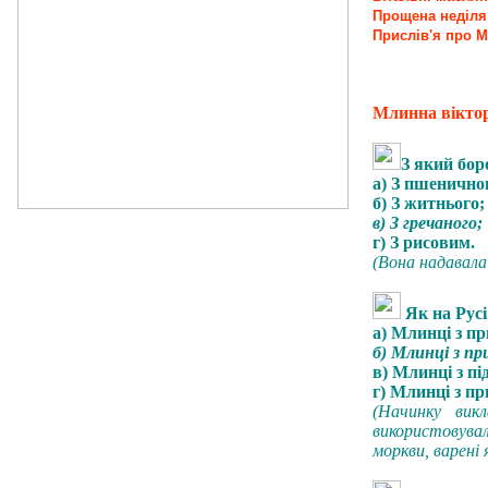
Прощена неділя
Прислів'я про М
Млинна вікто
З який бор
а) З пшенично
б) З житнього;
в) З гречаного;
г) З рисовим.
(Вона надавала
Як на Рус
а) Млинці з п
б) Млинці з пр
в) Млинці з пі
г) Млинці з п
(Начинку вик
використовува
моркви, варені 