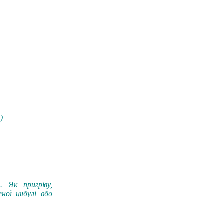
)
 Як пригріву,
ної цибулі або