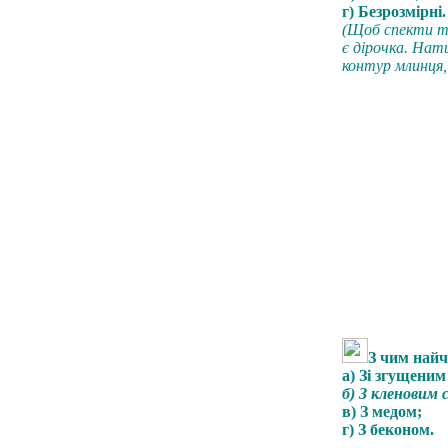
г) Безрозмірні.
(
Щоб спекти т
є дірочка
.
Нати
контур млинця
З чим найч
а) Зі згущени
б) З кленовим 
в) З медом;
г) З беконом.