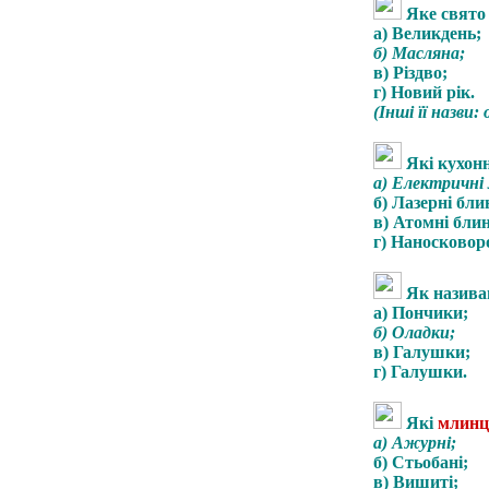
Яке свято
а) Великдень;
б) Масляна;
в) Різдво;
г) Новий рік.
(Інші її назви:
Які кухонн
а) Електричні
б) Лазерні бл
в) Атомні бли
г) Наносковор
Як назива
а) Пончики;
б) Оладки;
в) Галушки;
г) Галушки.
Які
млинц
а) Ажурні;
б) Стьобані;
в) Вишиті;