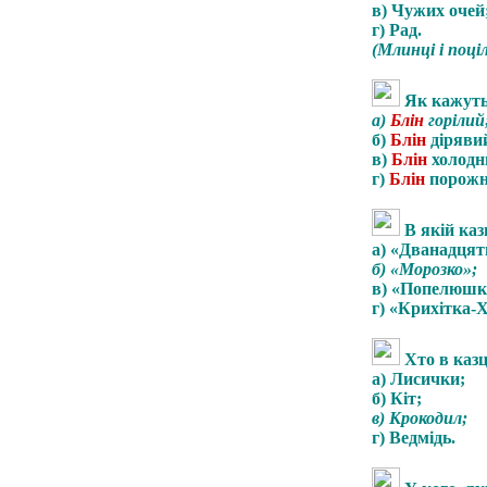
в) Чужих очей
г) Рад.
(Млинці і поці
Як кажуть
а)
Блін
горілий
б)
Блін
діряви
в)
Блін
холодн
г)
Блін
порожн
В якій каз
а) «Дванадцят
б) «Морозко»;
в) «Попелюшк
г) «Крихітка-
Хто в казц
а) Лисички;
б) Кіт;
в) Крокодил;
г) Ведмідь.