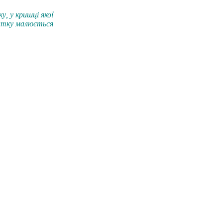
ку
,
у кришці якої
атку
малюється