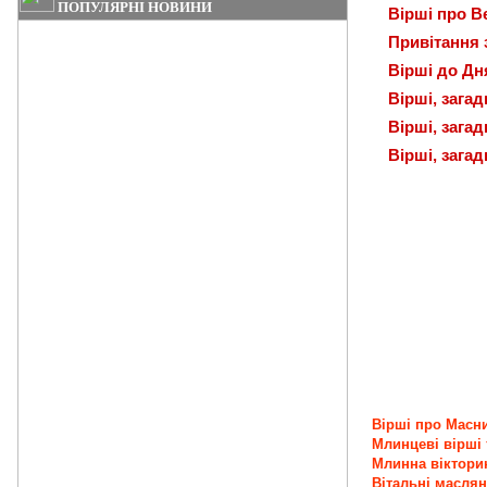
ПОПУЛЯРНІ НОВИНИ
Вірші про 
Привітання 
Вірші до Дня
Вірші, зага
Вірші, зага
Вірші, загад
Вірші про Масн
Млинцеві вірші 
Млинна віктори
Вітальні маслян