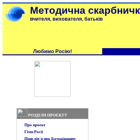
Методична скарбничк
вчителя, вихователя, батьків
Любимо Росію!
РОЗДІЛИ ПРОЕКТУ
Про проект
Гімн Росії
Прислів'я про Батьківщину