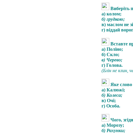
Виберіть 
а) колом;
б) грудкою;
в) маслом не з
г) віддай ворог
Вставте пр
а) Поліно;
б) Скло;
в) Черево;
г) Голова.
(Блін не клин, ч
Яке слово
а) Калюжі;
б) Колеса;
в) Очі;
г) Особа.
Чого, згід
а) Морозу;
б) Рахунки;