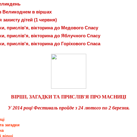
Великдень
з Великоднем в віршах
 захисту дітей (1 червня)
дки, прислів'я, вікторина до Медового Спасу
дки, прислів'я, вікторина до Яблучного Спасу
ки, прислів'я, вікторина до Горіхового Спаса
ВІРШІ, ЗАГАДКИ ТА ПРИСЛІВ'Я ПРО МАСНИЦІ
У 2014 році Фестиваль пройде з 24 лютого по 2 березня
.
иці
та загадки
на
і вірші