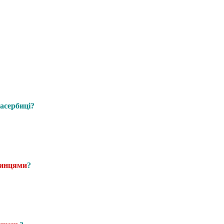
асербиці?
инцями
?