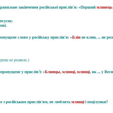
правильне закінчення російської прислів'я: «Перший
млинець
іпсуєш;
ові.
опущене слово у російську прислів'я: «
Блін
не клин, ... не ро
ерева не розколе.)
 пропущене у прислів'ї:
«
Блинцы, млинці, млинці
, як ... у Вес
но з російським прислів'ям, не люблять
млинці
і поцілунки?