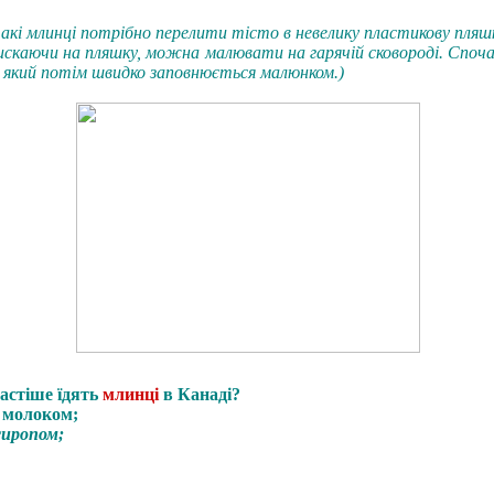
акі млинці потрібно перелити
тісто в
невелику
пластикову пляш
скаючи
на пляшку,
можна малювати
на гарячій сковороді.
Споч
,
який
потім швидко
заповнюється малюнком.)
астіше їдять
млинці
в Канаді?
м молоком;
сиропом;