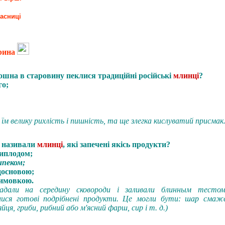
асниці
рина
ошна в старовину пеклися традиційні російські
млинці
?
го;
 їм велику рихлість і пишність, та ще злегка кислуватий присмак.
і називали
млинці
, які запечені якісь продукти?
риплодом;
ипеком;
досновою;
римовкою.
ладали на середину сковороди і заливали блинным тестом.
лися готові подрібнені продукти. Це могли бути: шар смаже
яйця, гриби, рибний або м'ясний фарш, сир і т. д.)