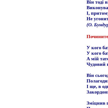
Він тоді в
Виконува
І, притом
Не угонит
(О. Бунду
Починит
У кого ба
У кого ба
А мій тато
Чудовий 
Він сього
Полагоди
І ще, в о
Закордон
Зміцнив 