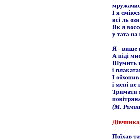
мружачис
І я сміюс
всі ль оз
Як я вос
у тата на
Я
-
вище в
А піді м
Шумить 
і плаката
І обхопив
і мені не
Тримати 
повітрян
(М. Рома
Дівчинка,
Поїхав та