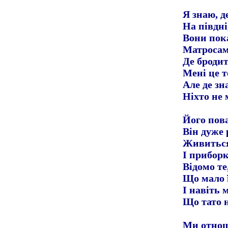
Я знаю, д
На півдні
Вони пок
Матросам
Де броди
Мені це т
Але де зн
Ніхто не 
Його пов
Він дуже 
Живиться
І приборк
Відомо те
Що мало ї
І навіть 
Що тато н
Ми отнош