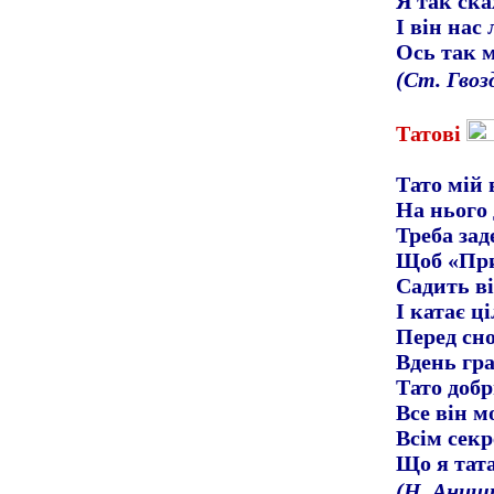
Я так ска
І він нас
Ось так 
(Ст. Гвоз
Татові
Тато мій 
На нього 
Треба зад
Щоб «При
Садить ві
І катає ц
Перед сн
Вдень гр
Тато добр
Все він м
Всім секр
Що я тат
(Н. Аниш