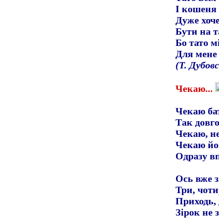
І кошеня 
Дуже хоче
Бути на т
Бо тато м
Для мене 
(Т. Дубов
Чекаю...
Чекаю ба
Так довго
Чекаю, не
Чекаю йо
Одразу в
Ось вже зі
Три, чотир
Приходь,
Зірок не з