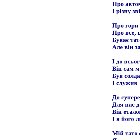
Про автом
І різну зв
Про гори 
Про все, 
Буває тат
Але він з
І до всьог
Він сам м
Був солда
І служив
До супер
Для нас 
Він етало
І я його 
Мій тато 