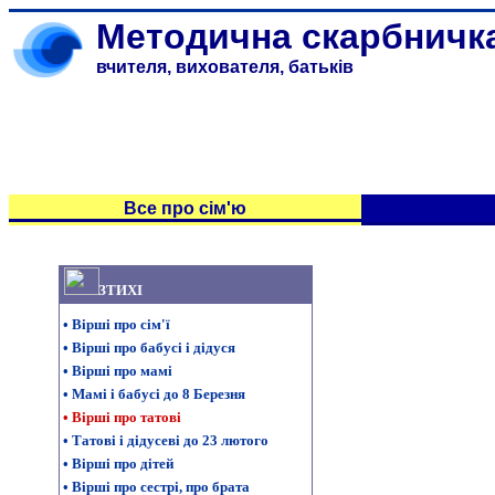
Методична скарбничк
вчителя, вихователя, батьків
Все про сім'ю
З
ТИХІ
•
Вірші про сім'ї
•
Вірші про бабусі і дідуся
•
Вірші про мамі
•
Мамі і бабусі до 8 Березня
•
Вірші про татові
•
Татові і дідусеві до 23 лютого
•
Вірші про дітей
•
Вірші про сестрі, про брата