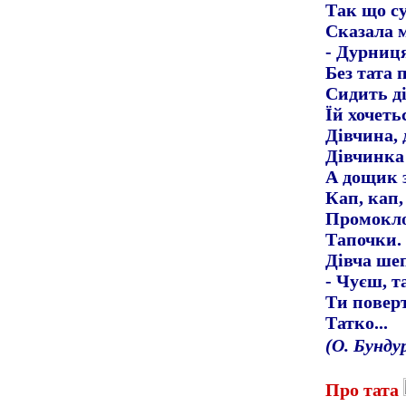
Так що с
Сказала 
- Дурниц
Без тата
Сидить ді
Їй хочеть
Дівчина, 
Дівчинка 
А дощик з
Кап, кап,
Промокло
Тапочки.
Дівча ше
- Чуєш, та
Ти повер
Татко...
(О. Бунду
Про тата