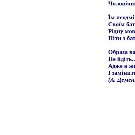
Чоловічий
Їм неодмі
Своїм бат
Рідну мо
Піти з ба
Образа ва
Не йдіть.
Адже в жи
І замінит
(А. Демен