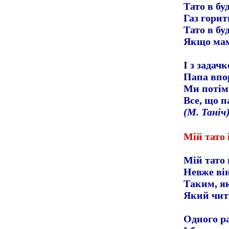
Тато в б
Газ горить
Тато в бу
Якщо мам
І з задач
Папа впо
Ми потім
Все, що п
(М. Таніч
Мій тато 
Мій тато 
Невже ві
Таким, як
Який чит
Одного ра