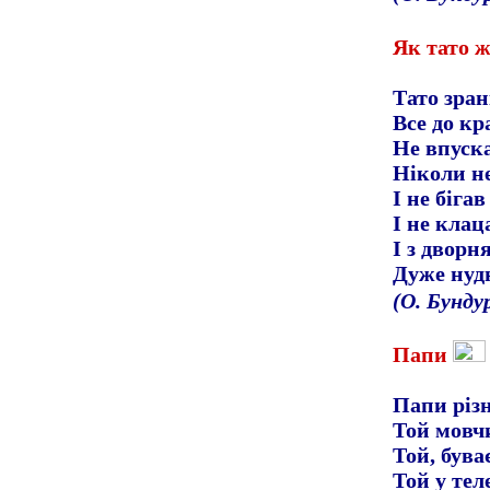
Як тато ж
Тато зран
Все до кр
Не впуска
Ніколи н
І не бігав
І не клац
І з дворн
Дуже нуд
(О. Бунду
Папи
Папи різ
Той мовчи
Той, буває
Той у тел