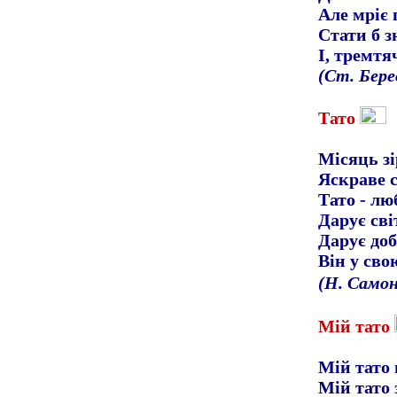
Але мріє 
Стати б 
І, тремтя
(Ст. Бере
Тато
Місяць з
Яскраве с
Тато
-
люб
Дарує сві
Дарує доб
Він у сво
(Н. Само
Мій тато
Мій тато
Мій тато 