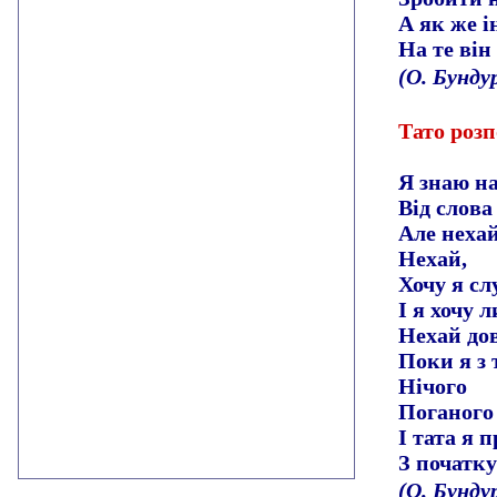
А як же 
На те він 
(О. Бунду
Тато розп
Я знаю н
Від слова
Але нехай
Нехай,
Хочу я сл
І я хочу 
Нехай до
Поки я з 
Нічого
Поганого
І тата я 
З початку
(О. Бунду