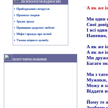
ПСИХОЛОГІЯ ВІДНОСИН
А як же 
•
Приборкання свекрухи
•
Правила сварки
Ми один 
•
Зради, зрада
Свої дові
•
Принципи здорової любові
І всі один
•
Міфи і правда про шлюб
Напевно,
•
Умови міцного шлюбу
А як же і
А як же і
Ми дружи
ПОПУЛЯРНІ НОВИНИ
Багато зн
Ми з тат
Мужики, а
Можу я за
Віддати вс
Йому те 
Зробити н