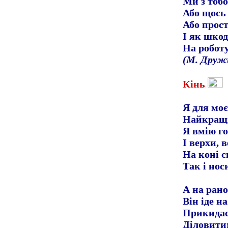
Ми з тоб
Або щось
Або прост
І як шкод
На роботу
(М. Друж
Кінь
Я для моє
Найкращи
Я вмію го
І верхи, 
На коні 
Так і нос
А на рано
Він іде н
Прикидає
Діловити