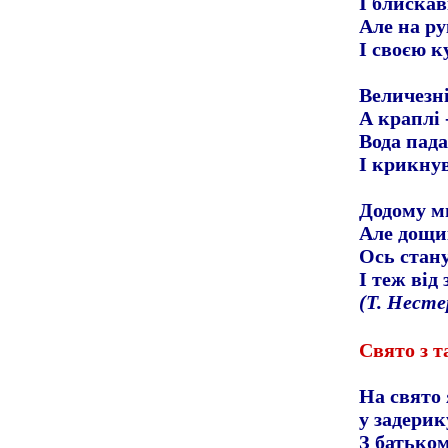
І блискав
Але на ру
І своєю к
Величезн
А краплі
Вода пада
І крикнув
Додому м
Але дощик
Ось стану
І теж від
(Т. Несте
Свято з 
На свято
у задерик
З батьком