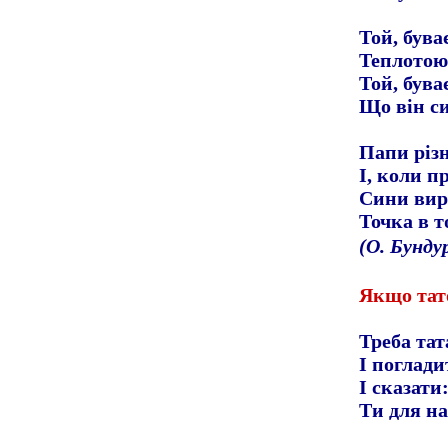
Той, бува
Теплотою
Той, буває
Що він с
Папи різн
І, коли п
Сини вир
Точка в т
(О. Бунду
Якщо тат
Треба та
І поглади
І сказати
Ти для на