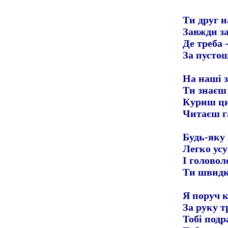
Ти друг 
Завжди з
Де треба 
За пусто
На наші 
Ти знаєш 
Куриш ци
Читаєш га
Будь-яку
Легко ус
І голово
Ти швидк
Я поруч 
За руку 
Тобі под