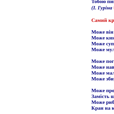
Тобою пи
(І. Гуріна
Самий к
Може він 
Може кни
Може суп 
Може мул
Може пог
Може нав
Може ма
Може зби
Може про
Замість 
Може риб
Кран на к