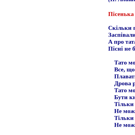
Пісенька
Скільки п
Заспівали
А про тата
Пісні не 
Тато м
Все, що
Плавати
Дрова 
Тато м
Бути к
Тільки
Не мож
Тільки
Не мож