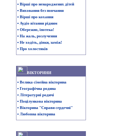
•
Вірші про ненароджених дітей
•
Виховання без повчання
•
Вірші про кохання
•
Аудіо вітання рідним
•
Обережно, іпотека!
•
На жаль, розлучення
•
Не ходіть, дівки, заміж!
•
Про холостяків
ВІКТОРИНИ
•
Велика сімейна вікторина
•
Географічна родина
•
Літературні родичі
•
Поцілункова вікторина
•
Вікторина "Справи сердечні"
•
Любовна вікторина