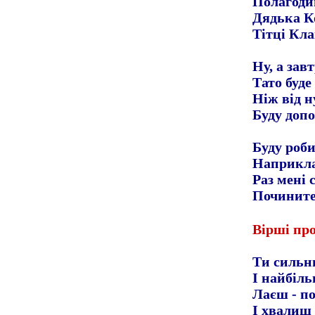
Полагодив
Дядька Ко
Тітці Кла
Ну, а зав
Тато буде
Ніж від н
Буду допо
Буду роби
Наприкла
Раз мені 
Почините
Вірші про
Ти сильни
І найбіл
Лаєш - по
І хвалиш 