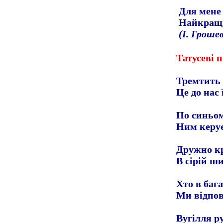
Для мене 
Найкращ
(І. Гроше
Татусеві п
Тремтить 
Це до нас 
По синьом
Ним керу
Дружно кр
В сірій ш
Хто в баг
Ми відпов
Вугілля р