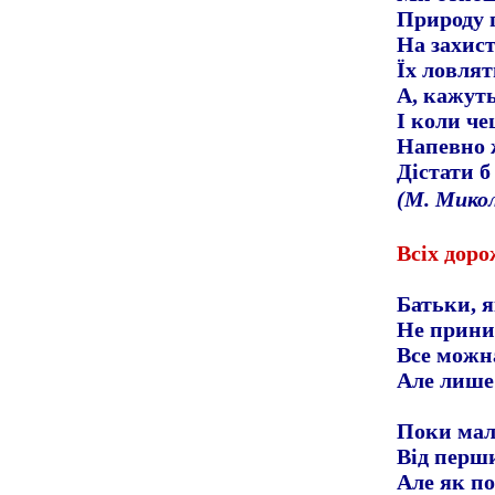
Природу 
На захист
Їх ловлят
А, кажуть
І коли че
Напевно 
Дістати б
(М. Мико
Всіх дор
Батьки, я
Не приниж
Все можна
Але лише 
Поки малі
Від перши
Але як по