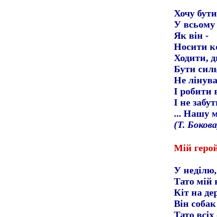
Хочу бути
У всьому 
Як він
-
Носити к
Ходити, д
Бути сил
Не лінув
І робити 
І не забу
... Нашу 
(Т. Бокова
Мій геро
У неділю,
Тато мій
Кіт на дер
Він собак
Тато всіх