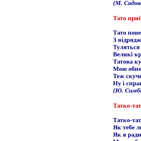
(М. Садов
Тато при
Тато пов
З відряд
Туляться 
Великі кр
Татова к
Мою обня
Теж скуч
Ну і спра
(Ю. Симб
Татко-та
Татко-та
Як тебе 
Як я ради