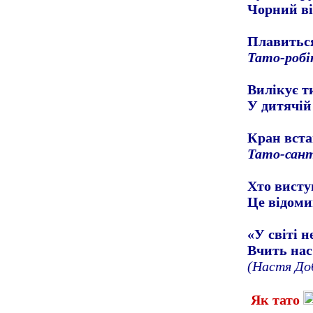
Чорний ві
Плавиться
Тато-роб
Вилікує т
У дитячій
Кран вста
Тато-сант
Хто виступ
Це відом
«У світі н
Вчить нас
(Настя До
Як тато